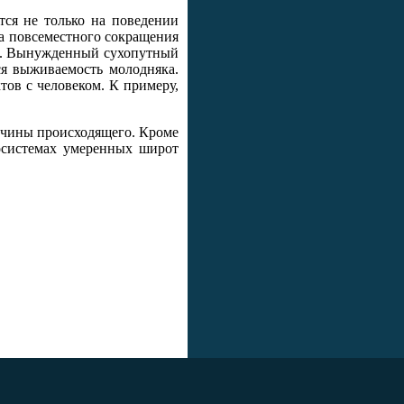
тся не только на поведении
за повсеместного сокращения
8). Вынужденный сухопутный
ся выживаемость молодняка.
ов с человеком. К примеру,
ричины происходящего. Кроме
косистемах умеренных широт