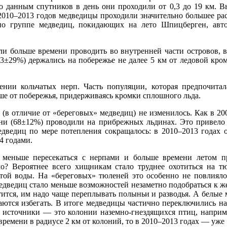
 данным спутников в день они проходили от 0,3 до 19 км. Вы
2010–2013 годов медведицы проходили значительно большее рас
по группе медведиц, покидающих на лето Шпицберген, авт
и больше времени проводить во внутренней части островов, вд
3±29%) держались на побережье не далее 5 км от ледовой кром
ении кольчатых нерп. Часть популяции, которая предпочитал
ьше от побережья, придерживаясь кромки сплошного льда.
(в отличие от «береговых» медведиц) не изменилось. Как в 200
ни (68±12%) проводили на прибрежных льдинах. Это привело 
дведиц по мере потепления сокращалось: в 2010–2013 годах 
4 годами.
 меньше пересекаться с нерпами и больше времени летом п
о? Вероятнее всего хищникам стало труднее охотиться на тю
той воды. На «береговых» тюленей это особенно не повлиял
едведиц стало меньше возможностей незаметно подобраться к же
ится, им надо чаще переплывать полыньи и разводья. А белые м
аются избегать. В итоге медведицы частично переключились на
е источники — это колонии наземно-гнездящихся птиц, наприме
времени в радиусе 2 км от колоний, то в 2010–2013 годах — уже