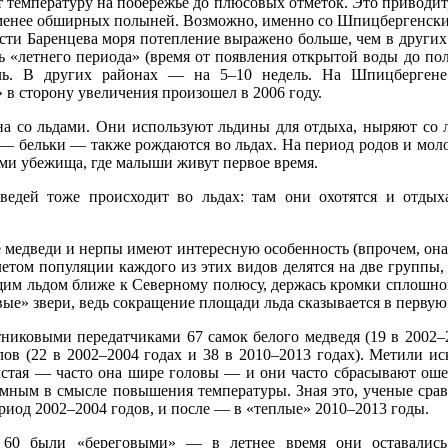
т температуру на побережье до плюсовых отметок. Это приводит
 менее обширных полыней. Возможно, именно со Шпицбергенским
сти Баренцева моря потепление выражено больше, чем в других
ь «летнего периода» (время от появления открытой воды до пол
ель. В других районах — на 5–10 недель. На Шпицбергене
 в сторону увеличения произошел в 2006 году.
на со льдами. Они используют льдины для отдыха, ныряют со 
— бельки — также рождаются во льдах. На период родов и мол
ми убежища, где малыши живут первое время.
ведей тоже происходит во льдах: там они охотятся и отдых
едведи и нерпы имеют интересную особенность (впрочем, она 
летом популяции каждого из этих видов делятся на две группы, 
ающим льдом ближе к Северному полюсу, держась кромки сплошн
ые» звери, ведь сокращение площади льда сказывается в первую 
никовыми передатчиками 67 самок белого медведя (19 в 2002–2
лов (22 в 2002–2004 годах и 38 в 2010–2013 годах). Метили и
олстая — часто она шире головы — и они часто сбрасывают оше
мным в смысле повышения температуры. Зная это, ученые сра
риод 2002–2004 годов, и после — в «теплые» 2010–2013 годы.
60 были «береговыми» — в летнее время они оставались 