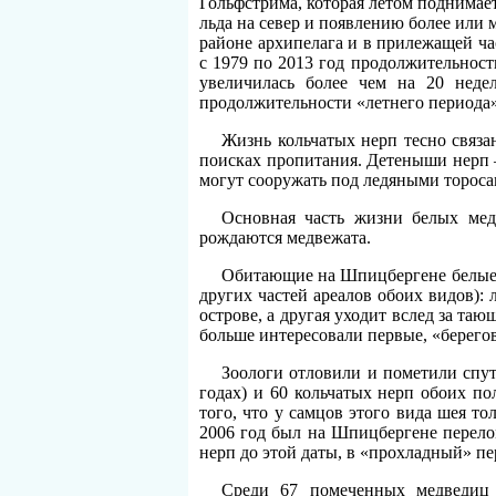
Гольфстрима, которая летом поднимае
льда на север и появлению более или
районе архипелага и в прилежащей ча
с 1979 по 2013 год продолжительност
увеличилась более чем на 20 нед
продолжительности «летнего периода»
Жизнь кольчатых нерп тесно связа
поисках пропитания. Детеныши нерп 
могут сооружать под ледяными тороса
Основная часть жизни белых мед
рождаются медвежата.
Обитающие на Шпицбергене белые м
других частей ареалов обоих видов): 
острове, а другая уходит вслед за т
больше интересовали первые, «берегов
Зоологи отловили и пометили спут
годах) и 60 кольчатых нерп обоих по
того, что у самцов этого вида шея т
2006 год был на Шпицбергене перело
нерп до этой даты, в «прохладный» пе
Среди 67 помеченных медведиц 