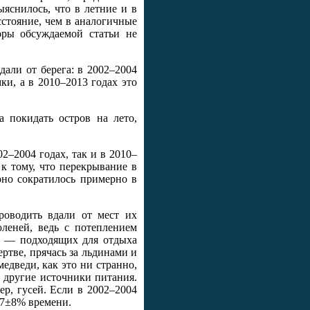
яснилось, что в летние и в
стояние, чем в аналогичные
оры обсуждаемой статьи не
али от берега: в 2002–2004
ки, а в 2010–2013 годах это
а покидать остров на лето,
2–2004 годах, так и в 2010–
к тому, что перекрывание в
оно сократилось примерно в
роводить вдали от мест их
леней, ведь с потеплением
о — подходящих для отдыха
ртве, прячась за льдинами и
едведи, как это ни странно,
 другие источники питания.
р, гусей. Если в 2002–2004
 7±8% времени.