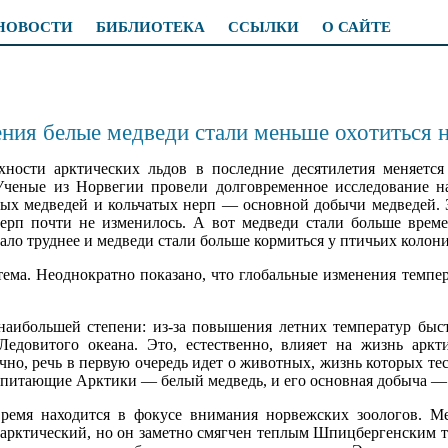
НОВОСТИ
БИБЛИОТЕКА
ССЫЛКИ
О САЙТЕ
ения белые медведи стали меньше охотиться 
хности арктических льдов в последние десятилетия меняетс
ченые из Норвегии провели долговременное исследование н
лых медведей и кольчатых нерп — основной добычи медведей. 
ерп почти не изменилось. А вот медведи стали больше врем
стало труднее и медведи стали больше кормиться у птичьих колон
ема. Неоднократно показано, что глобальные изменения темпе
наибольшей степени: из-за повышения летних температур бы
Ледовитого океана. Это, естественно, влияет на жизнь арк
но, речь в первую очередь идет о животных, жизнь которых тес
питающие Арктики — белый медведь, и его основная добыча — 
время находится в фокусе внимания норвежских зоологов. 
 арктический, но он заметно смягчен теплым Шпицбергенским 