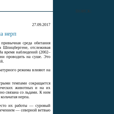
ПОИСК:
27.09.2017
на нерп
я привычная среда обитания
а Шпицбергене, отслеживая
За время наблюдений (2002–
ени проводить на суше. Это
ий.
ратурного режима влияют на
стрыми темпами сокращается
тических животных и на их
но связана со льдами. К ним
кольчатая нерпа.
Место их работы — суровый
течением — северной ветвью