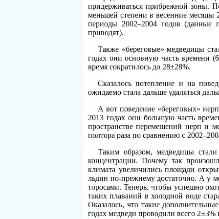
придерживаться прибрежной зоны. По
меньшей степени в весенние месяцы 
периоды 2002–2004 годов (данные 
приводят).
Также «береговые» медведицы стал
годах они основную часть времени (6
время сократилось до 28±28%.
Сказалось потепление и на повед
ожидаемо стала дальше удаляться дал
А вот поведение «береговых» нерп 
2013 годах они большую часть време
пространстве перемещений нерп и ме
полтора раза по сравнению с 2002–200
Таким образом, медведицы стали
концентрации. Почему так произошл
климата увеличились площади откры
льдин по-прежнему достаточно. А у м
торосами. Теперь, чтобы успешно охот
таких плаваний в холодной воде стар
Оказалось, что такие дополнительны
годах медведи проводили всего 2±3% 