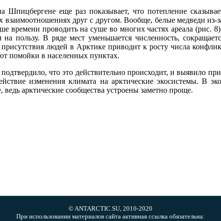
а Шпицбергене еще раз показывает, что потепление сказывае
х взаимоотношениях друг с другом. Вообще, белые медведи из-
ше времени проводить на суше во многих частях ареала (рис. 
 на пользу. В ряде мест уменьшается численность, сокращает
присутствия людей в Арктике приводит к росту числа конфликт
ют помойки в населенных пунктах.
 подтвердило, что это действительно происходит, и выявило п
действие изменения климата на арктические экосистемы. В э
, ведь арктические сообщества устроены заметно проще.
© ANTARCTIC.SU, 2010-2020
При использовании материалов сайта активная ссылка обязательна: