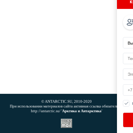
к
© ANTARCTIC.SU, 2010-2020
При использовании материалов сайта активная ссылка обязательна:
http://antarctic.su/ '
Арктика и Антарктика
'