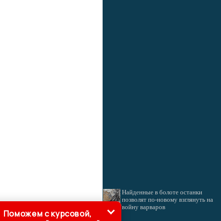
Найденные в болоте останки
позволят по-новому взглянуть на
войну варваров
Поможем с курсовой,