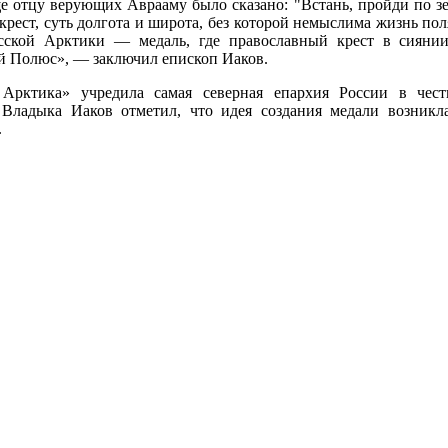
е отцу верующих Аврааму было сказано: "Встань, пройди по зе
не крест, суть долгота и широта, без которой немыслима жизнь п
усской Арктики — медаль, где православный крест в сияни
ый Полюс», — заключил епископ Иаков.
Арктика» учредила самая северная епархия России в чест
 Владыка Иаков отметил, что идея создания медали возникл
.