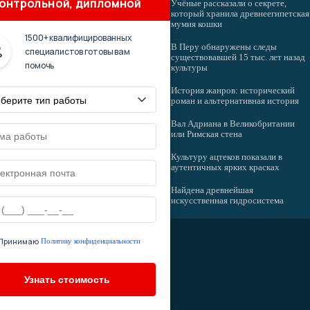
онтрольной, дипломной
Учёные рассказали о секрете,
который хранила древнеегипетская
мумия кошки
1500+ квалифицированных
В Перу обнаружены следы
специалистов готовы вам
существовавшей 15 тыс. лет назад
помочь
культуры
История жанров: исторический
роман и альтернативная история
Вал Адриана в Великобритании
или Римская стена
Культуру ацтеков показали в
аутентичных ярких красках
Найдена древнейшая
искусственная гидросистема
Принимаю
Политику конфиденциальности