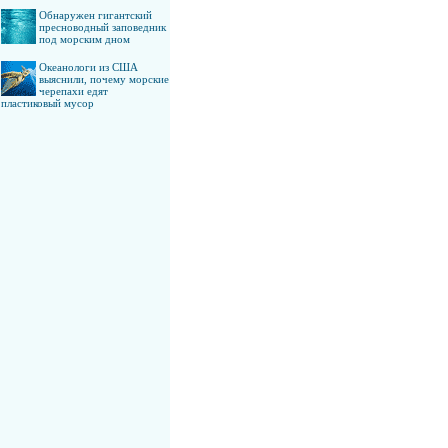
Обнаружен гигантский
пресноводный заповедник
под морским дном
Океанологи из США
выяснили, почему морские
черепахи едят
пластиковый мусор