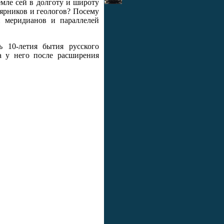
мле сей в долготу и широту
олярников и геологов? Посему
и меридианов и параллелей
ь 10-летия бытия русского
а у него после расширения