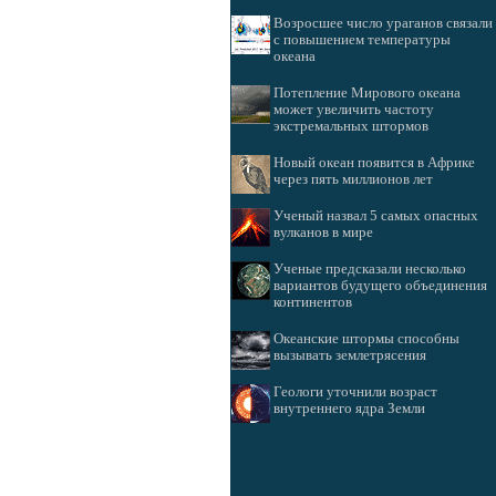
Возросшее число ураганов связали
с повышением температуры
океана
Потепление Мирового океана
может увеличить частоту
экстремальных штормов
Новый океан появится в Африке
через пять миллионов лет
Ученый назвал 5 самых опасных
вулканов в мире
Ученые предсказали несколько
вариантов будущего объединения
континентов
Океанские штормы способны
вызывать землетрясения
Геологи уточнили возраст
внутреннего ядра Земли