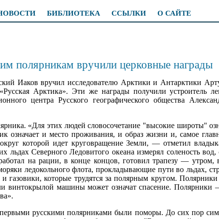
НОВОСТИ
БИБЛИОТЕКА
ССЫЛКИ
О САЙТЕ
им полярникам вручили церковные награды
ский Иаков вручил исследователю Арктики и Антарктики Арт
«Русская Арктика». Эти же награды получили устроитель ле
онного центра Русского географического общества Алексан
рника. «Для этих людей словосочетание "высокие широты" озна
к означает и место проживания, и образ жизни и, самое главн
вокруг которой идет круговращение Земли, — отметил влады
их льдах Северного Ледовитого океана измерял соленость вод, 
 работал на рации, в конце концов, готовил трапезу — утром,
моряки ледокольного флота, прокладывающие пути во льдах, ст
 и газовики, которые трудятся за полярным кругом. Полярники
или винтокрылой машины может означат спасение. Полярники
ва».
 первыми русскими полярниками были поморы. До сих пор си