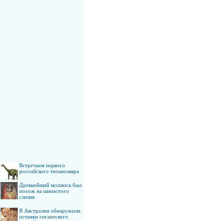
Встречаем первого
российского титанозавра
Древнейший моллюск был
похож на шипастого
слизня
В Австралии обнаружили
останки гигантского