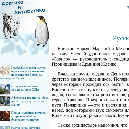
Русск
Епископ Нарьян-Марский и Мезен
награду. Ученый удостоился медали 
«Барнео» — руководитель экспедици
Прончищева и Ерминия Жданко.
Географы создали карты,
отражающие изменения
Владыка вручил медали в День поля
поверхности Земли за
последние 25 лет
братство единомышленников. Полярни
через который проходит ось бытия, 
Получение высшего
Конечно же, это те, кто на дрейфующ
образования в США
льдов, составлял карты розы ветров,
Афганская традиция «бача
героев Арктики. Полярники — это и 
пош»: пусть дочь будет
пути. Полярники — это и нефтяники,
сыном
небес, под которыми звук самолета 
Племя индейцев-тсачила
Кольского полуострова до мыса Дежнё
сохраняет обычаи
благодаря туристам
Также архипастырь напомнил, что
Карты мира, которые