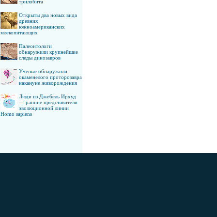
трилобита
Открыты два новых вида
древних
южноамериканских
млекопитающих
Палеонтологи
обнаружили крупнейшие
следы динозавров
Ученые обнаружили
окаменелого проторозавра
накануне живорождения
Люди из Джебель Ирхуд
— ранние представители
эволюционной линии
Homo sapiens