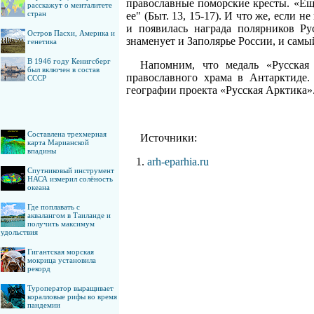
православные поморские кресты. «Ещ
расскажут о менталитете
стран
ее" (Быт. 13, 15-17). И что же, если 
и появилась награда полярников Р
Остров Пасхи, Америка и
знаменует и Заполярье России, и сам
генетика
В 1946 году Кенигсберг
Напомним, что медаль «Русская 
был включен в состав
православного храма в Антарктиде.
СССР
географии проекта «Русская Арктика»
Составлена трехмерная
Источники:
карта Марианской
впадины
arh-eparhia.ru
Спутниковый инструмент
НАСА измерил солёность
океана
Где поплавать с
аквалангом в Таиланде и
получить максимум
удольствия
Гигантская морская
мокрица установила
рекорд
Туроператор выращивает
коралловые рифы во время
пандемии