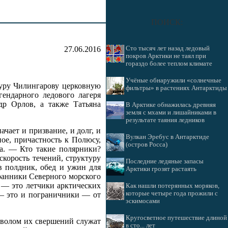
ПОИСК:
27.06.2016
Сто тысяч лет назад ледовый
покров Арктики не таял при
гораздо более теплом климате
Учёные обнаружили «солнечные
уру Чилингарову церковную
фильтры» в растениях Антарктиды
гендарного ледового лагеря
др Орлов, а также Татьяна
В Арктике обнажилась древняя
земля с мхами и лишайниками в
результате таяния ледников
чает и призвание, и долг, и
Вулкан Эребус в Антарктиде
ое, причастность к Полюсу,
(остров Росса)
ка. — Кто такие полярники?
скорость течений, структуру
Последние ледяные запасы
 в полдник, обед и ужин для
Арктики грозят растаять
ранники Северного морского
 — это летчики арктических
Как нашли потерянных моряков,
которые четыре года прожили с
 — это и пограничники — от
эскимосами
Кругосветное путешествие длиной
мволом их свершений служат
в сто... лет