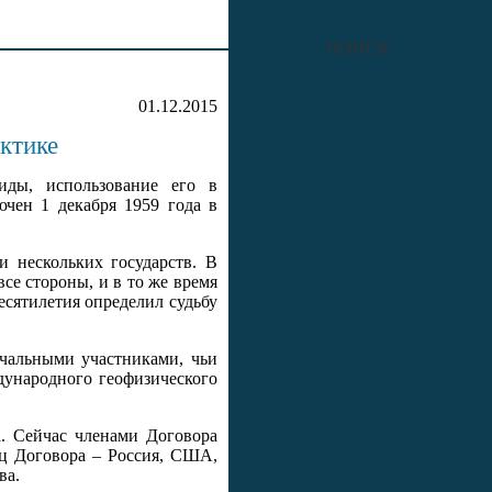
ПОИСК:
01.12.2015
ктике
иды, использование его в
чен 1 декабря 1959 года в
и нескольких государств. В
се стороны, и в то же время
сятилетия определил судьбу
ачальными участниками, чьи
дународного геофизического
а. Сейчас членами Договора
иц Договора – Россия, США,
ва.