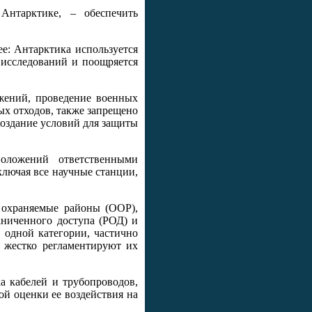
Антарктике, – обеспечить
е: Антарктика используется
 исследований и поощряется
жений, проведение военных
х отходов, также запрещено
создание условий для защиты
оложений ответственными
ключая все научные станции,
 охраняемые районы (ООР),
аниченного доступа (РОД) и
одной категории, частично
а жестко регламентируют их
ка кабелей и трубопроводов,
й оценки ее воздействия на