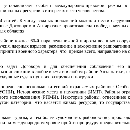
й устанавливает особый международно-правовой режим в 
природных ресурсов в интересах всего человечества.
14 статей. К числу важных положений можно отнести следующе
вии с Договором в Антарктике провозглашена свобода научных
ых областях.
 районе южнее 60-й параллели южной широты военных соору
жия, ядерных взрывов, размещение и захоронение радиоактивны
риятий военного характера, что, прежде всего, направлено на 
ю задач Договора и для обеспечения соблюдения его п
ться инспекции в любое время и в любом районе Антарктики, в
оздушные суда в пунктах разгрузки и погрузки.
определено несколько категорий охраняемых районов: Особо
(УОНИ), Исторические места и памятники (ИМП), Районы огр
ого использования (РПМИ). Некоторые районы, отнесенные к 
ой категории. Что касается живых ресурсов, то государств
 даже туризм, а тем более судоходство, рыболовство, проклад
жна на международном уровне пройти процедуру предварительно