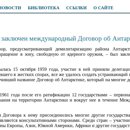
НОВОСТИ
БИБЛИОТЕКА
ССЫЛКИ
О САЙТЕ
д заключен международный Договор об Антар
ор, предусматривающий демилитаризацию района Антаркт
ращение в зону, свободную от ядерного оружия, – был заклю
лась 15 октября 1959 года, участие в ней приняли делегаци
вшего в жестких спорах, все же удалось создать устраивающий в
чивший название Договор об Антарктике, который на многие де
1961 года после его ратификации 12 государствами – первон
ания на территории Антарктики и вокруг нее в течение Меж
ия Договора к нему присоединились многие другие государств
х являются консультативными сторонами. Среди стран – участн
раны Европы, Азии, Южной Америки, Африки и другие государст