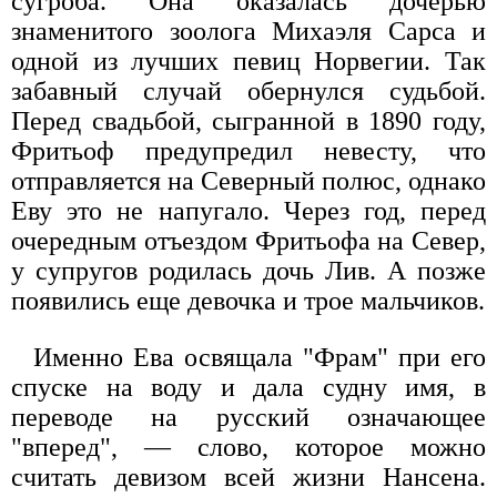
сугроба. Она оказалась дочерью
знаменитого зоолога Михаэля Сарса и
одной из лучших певиц Норвегии. Так
забавный случай обернулся судьбой.
Перед свадьбой, сыгранной в 1890 году,
Фритьоф предупредил невесту, что
отправляется на Северный полюс, однако
Еву это не напугало. Через год, перед
очередным отъездом Фритьофа на Север,
у супругов родилась дочь Лив. А позже
появились еще девочка и трое мальчиков.
Именно Ева освящала "Фрам" при его
спуске на воду и дала судну имя, в
переводе на русский означающее
"вперед", — слово, которое можно
считать девизом всей жизни Нансена.