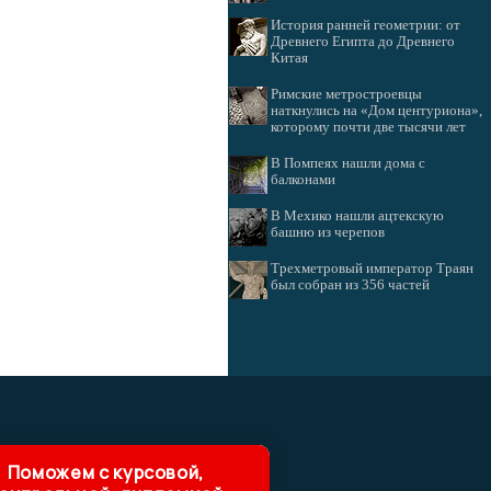
История ранней геометрии: от
Древнего Египта до Древнего
Китая
Римские метростроевцы
наткнулись на «Дом центуриона»,
которому почти две тысячи лет
В Помпеях нашли дома с
балконами
В Мехико нашли ацтекскую
башню из черепов
Трехметровый император Траян
был собран из 356 частей
Поможем с курсовой,