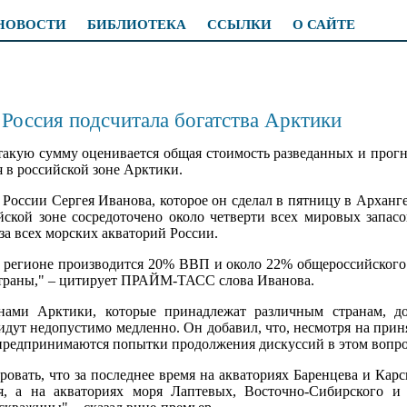
НОВОСТИ
БИБЛИОТЕКА
ССЫЛКИ
О САЙТЕ
Россия подсчитала богатства Арктики
 такую сумму оценивается общая стоимость разведанных и прог
 в российской зоне Арктики.
России Сергея Иванова, которое он сделал в пятницу в Арханг
йской зоне сосредоточено около четверти всех мировых запасо
за всех морских акваторий России.
 регионе производится 20% ВВП и около 22% общероссийского э
 страны," – цитирует ПРАЙМ-ТАСС слова Иванова.
нами Арктики, которые принадлежат различным странам, до
идут недопустимо медленно. Он добавил, что, несмотря на при
предпринимаются попытки продолжения дискуссий в этом вопро
овать, что за последнее время на акваториях Баренцева и Кар
я, а на акваториях моря Лаптевых, Восточно-Сибирского и