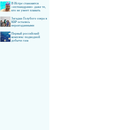
В Истре становятся
«ихтиандрами» даже те,
кто не умеет плавать
Загадки Голубого озера в
КБР остались
неразгаданными
Первый российский
комплекс подводной
добычи газа