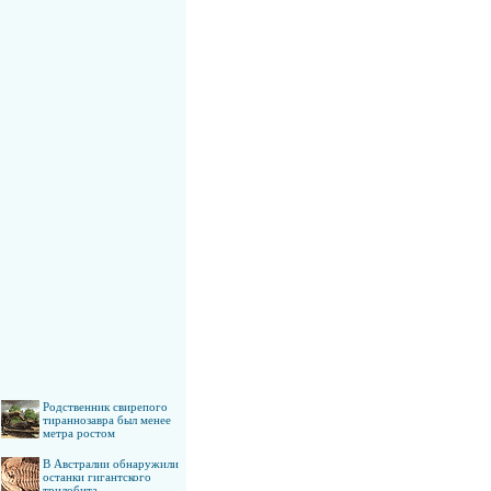
Родственник свирепого
тираннозавра был менее
метра ростом
В Австралии обнаружили
останки гигантского
трилобита