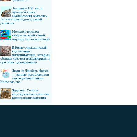
Лежавшие 140 лет на
музейной полке
окаменелости оказались
неизвестным видом древней
рептилии
Молодой теропод
накормил своей тушей
морских беспозвоночных
В Китае открыли новый
вид меловых
млекопитающих, который
обладал чертами плацентарных и
сумчатых одновременно
Люди из Джебель Ирхуд
— ранние представители
эволюционной линии
Homo sapiens
Ядер нет. Ученые
опровергли возможность
клонирования мамонта