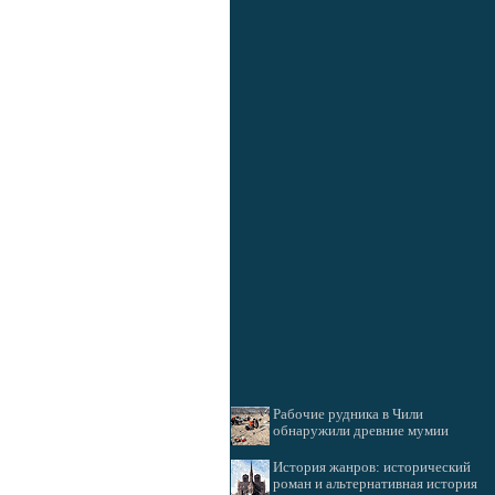
Рабочие рудника в Чили
обнаружили древние мумии
История жанров: исторический
роман и альтернативная история