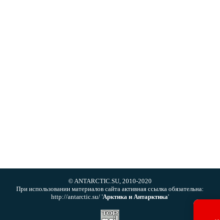
© ANTARCTIC.SU, 2010-2020
При использовании материалов сайта активная ссылка обязательна:
http://antarctic.su/ '
Арктика и Антарктика
'