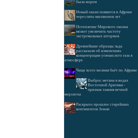
была морем
Новый океан появится в Африке
через пять миллионов лет
Потепление Мирового океана
может увеличить частоту
экстремальных штормов
Древнейшие образцы льда
рассказали об изменениях
концентрации углекислого газа в
атмосфере
Чаще всего молния бьёт по Африке
Выброс метана в водах
Восточной Арктики -
признак таяния вечной
мерзлоты
Раскрыто прошлое старейших
континентов Земли