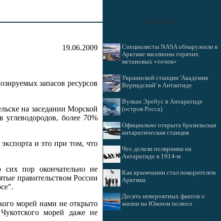
ПОИСК:
19.06.2009
Специалисты NASA обнаружили в
Арктике миллионы горячих
метановых «точек»
Украинской станции 'Академик
нозируемых запасов ресурсов
Вернадский' в Антактиде
Вулкан Эребус в Антарктиде
ельске на заседании Морской
(остров Росса)
в углеводородов, более 70%
Официально открыта бразильская
антарктическая станция
кспорта и это при том, что
Что делали полярники на
Антарктиде в 1914-м
 сих пор окончательно не
Как крымчанин стал покорителем
нятые правительством России
Арктики
се".
Десять невероятных фактов о
ского морей нами не открыто
жизни на Южном полюсе
 Чукотского морей даже не