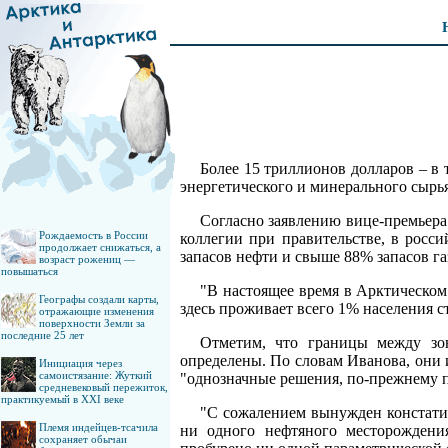
Более 15 триллионов долларов – в
энергетического и минерального сырья
Согласно заявлению вице-премьера 
Рождаемость в России
коллегии при правительстве, в росси
продолжает снижаться, а
запасов нефти и свыше 88% запасов га
возраст рожениц —
повышаться
"В настоящее время в Арктическом
Географы создали карты,
здесь проживает всего 1% населения
отражающие изменения
поверхности Земли за
последние 25 лет
Отметим, что границы между зо
определены. По словам Иванова, они 
Инициация через
самоистязание: Жуткий
"однозначные решения, по-прежнему 
средневековый пережиток,
практикуемый в XXI веке
"С сожалением вынужден констатир
Племя индейцев-тсачила
ни одного нефтяного месторождени
сохраняет обычаи