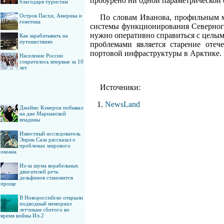
пробурено ни одной параметрической с
благодаря туристам
Остров Пасхи, Америка и
По словам Иванова, профильным м
генетика
системы функционирования Северного 
нужно оперативно справиться с целым
Как зарабатывать на
путешествиях
проблемами является старение отече
портовой инфраструктуры в Арктике.
Население России
сократилось впервые за 10
лет
Источники:
NewsLand
Джеймс Кэмерон побывал
на дне Марианской
впадины
Известный исследователь
Энрик Сала рассказал о
проблемах мирового
океана
Из-за шума корабельных
двигателей речь
дельфинов становится
проще
В Новороссийске открыли
подводный мемориал
летчикам сбитого во
время войны Ил-2