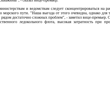
кважины", - сказал вице-премьер.
инистерствам и ведомствам следует сконцентрироваться на р
морского пути. "Наша выгода от этого очевидна, однако для т
 рядом достаточно сложных проблем", - заметил вице-премьер.
ственного ледокольного флота, высокая затратность при пр