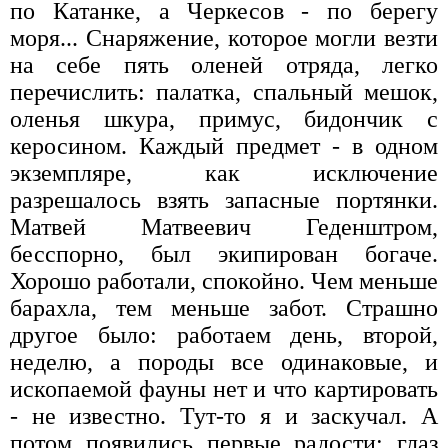
по Катанке, а Черкесов - по берегу
моря... Снаряжение, которое могли везти
на себе пять оленей отряда, легко
перечислить: палатка, спальный мешок,
оленья шкура, примус, бидончик с
керосином. Каждый предмет - в одном
экземпляре, как исключение
разрешалось взять запасные портянки.
Матвей Матвеевич Геденштром,
бесспорно, был экипирован богаче.
Хорошо работали, спокойно. Чем меньше
барахла, тем меньше забот. Страшно
другое было: работаем день, второй,
неделю, а породы все одинаковые, и
ископаемой фауны нет и что картировать
- не известно. Тут-то я и заскучал. А
потом появились первые радости: глаз